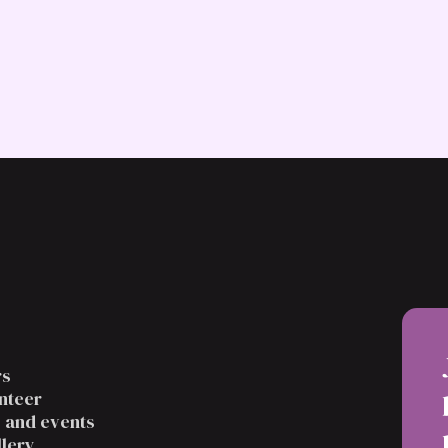
rs
nteer
s and events
llery