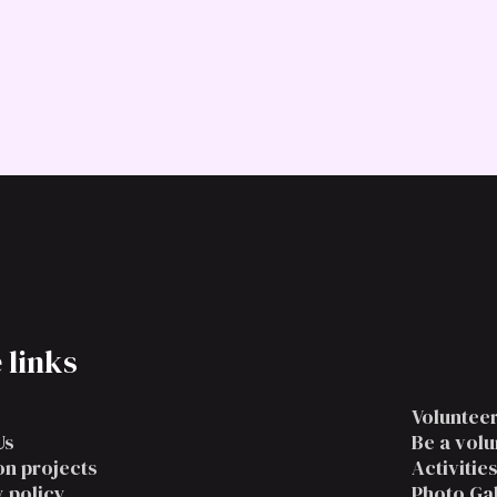
على الإنترنت. يستخدم قاموسًا يضم أكثر من 200 كلمة لاتينية، جنبًا
لوريم إيبسوم الذي
 links
Voluntee
Us
Be a volu
on projects
Activitie
 policy
Photo Ga